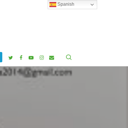
Spanish
search
twitter
facebook
youtube
instagram
email