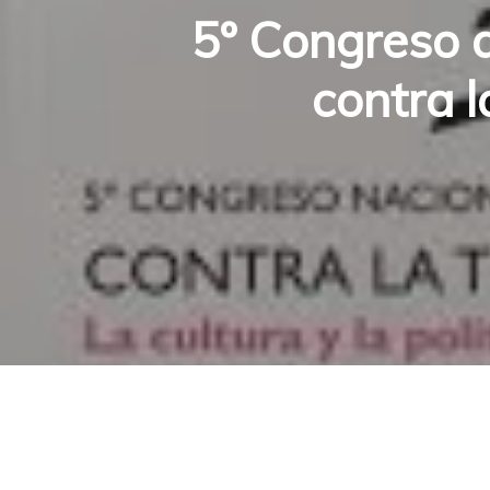
5º Congreso 
contra l
Hit enter to search or ESC to close