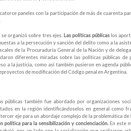
catorce paneles con la participación de más de cuarenta pane
.
se organizó sobre tres ejes.
Las políticas públicas
los aport
puestas a la persecución y sanción del delito como a la asist
scales de la Procuraduría General de la Nación y de delega
ron diferentes miradas sobre las políticas públicas de p
eso a la justicia, como así también pusieron en agenda públ
nteproyectos de modificación del Código penal en Argentina.
as públicas también fue abordado por organizaciones soci
ados en la región identificándoselos en general como fra
tercer eje para un abordaje complejo de la problemática de 
política para la sensibilización y concienciación.
En este m
trabajó, por un lado con la socialización que realizaron ar