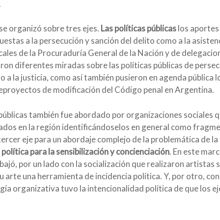
.
e organizó sobre tres ejes.
Las políticas públicas
los aportes
uestas a la persecución y sanción del delito como a la asisten
cales de la Procuraduría General de la Nación y de delegacion
n diferentes miradas sobre las políticas públicas de persecuc
so a la justicia, como así también pusieron en agenda pública 
nteproyectos de modificación del Código penal en Argentina.
 públicas también fue abordado por organizaciones sociales qu
os en la región identificándoselos en general como fragmen
ercer eje para un abordaje complejo de la problemática de la
olítica para la sensibilización y concienciación
. En este mar
abajó, por un lado con la socialización que realizaron artistas 
arte una herramienta de incidencia política. Y, por otro, con
ía organizativa tuvo la intencionalidad política de que los 