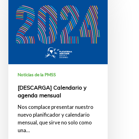
Calendario
y
agenda
mensual
Noticias de la PMSS
[DESCARGA] Calendario y
agenda mensual
Nos complace presentar nuestro
nuevo planificador y calendario
mensual, que sirve no solo como
una…