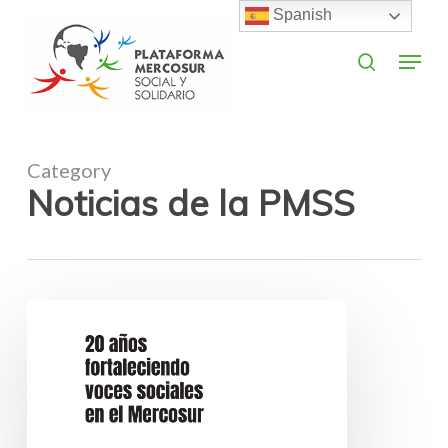
Skip
Spanish
to
search
Menu
main
Close
content
Menu
Category
Noticias de la PMSS
20
años
fortaleciendo
voces
sociales
en