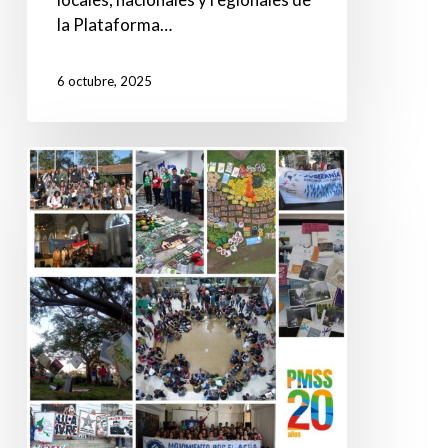
la Plataforma…
6 octubre, 2025
20
años
tejiendo
solidaridad
en
elMercosur:
voces
sociales,
balancesy
desafíos