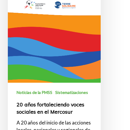
el
Mercosur
Noticias de la PMSS
Sistematizaciones
20 años fortaleciendo voces
sociales en el Mercosur
A 20 años del inicio de las acciones
locales, nacionales y regionales de