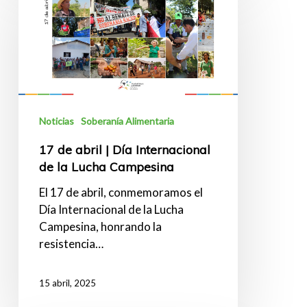
de
abril
|
Día
Internacional
de
la
Lucha
Noticias
Soberanía Alimentaria
Campesina
17 de abril | Día Internacional
de la Lucha Campesina
El 17 de abril, conmemoramos el
Día Internacional de la Lucha
Campesina, honrando la
resistencia…
15 abril, 2025