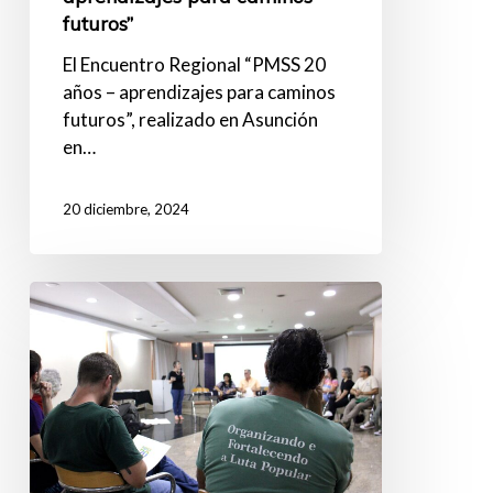
futuros”
El Encuentro Regional “PMSS 20
años – aprendizajes para caminos
futuros”, realizado en Asunción
en…
20 diciembre, 2024
La
PMSS
celebró
dos
décadas
de
trabajo
colectivo