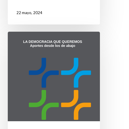
22 mayo, 2024
Reflexiones
y
aportes
locales