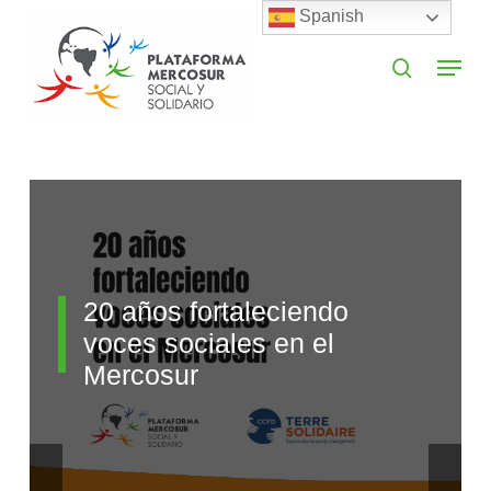
Skip
Spanish
to
search
Menu
main
Close
content
Menu
20 años fortaleciendo
voces sociales en el
Mercosur