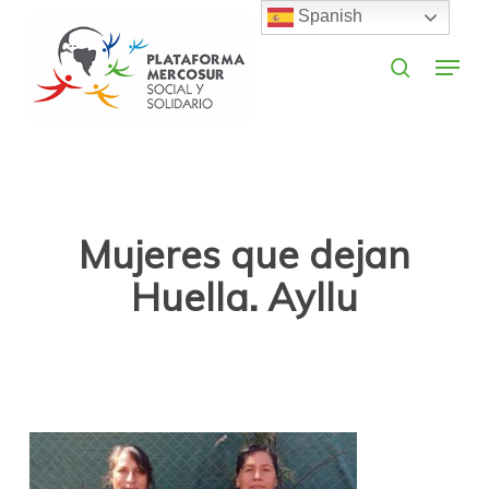
Skip
Spanish
to
search
Menu
main
Close
content
Menu
Mujeres que dejan
Huella. Ayllu