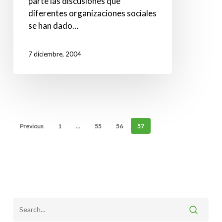
Uruguay
parte las discusiones que
diferentes organizaciones sociales
se han dado…
7 diciembre, 2004
Previous
1
…
55
56
57