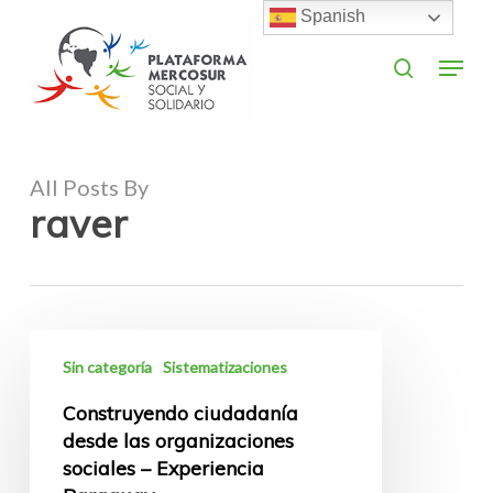
Skip
Spanish
to
search
Menu
main
Close
content
Menu
All Posts By
raver
Construyendo
Sin categoría
Sistematizaciones
ciudadanía
desde
Construyendo ciudadanía
las
desde las organizaciones
organizaciones
sociales – Experiencia
sociales