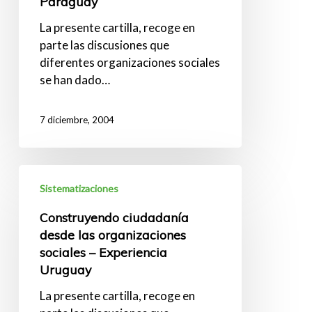
Paraguay
–
Experiencia
La presente cartilla, recoge en
Paraguay
parte las discusiones que
diferentes organizaciones sociales
se han dado…
7 diciembre, 2004
Construyendo
Sistematizaciones
ciudadanía
desde
Construyendo ciudadanía
las
desde las organizaciones
organizaciones
sociales – Experiencia
sociales
Uruguay
–
Experiencia
La presente cartilla, recoge en