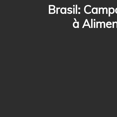
Brasil: Camp
à Alime
Hit enter to search or ESC to close