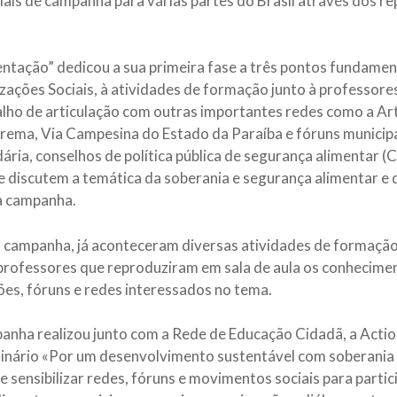
iais de campanha para várias partes do Brasil através dos 
ntação” dedicou a sua primeira fase a três pontos fundame
zações Sociais, à atividades de formação junto à professore
balho de articulação com outras importantes redes como a Ar
ema, Via Campesina do Estado da Paraíba e fóruns municipai
ria, conselhos de política pública de segurança alimentar (Co
 discutem a temática da soberania e segurança alimentar e 
a campanha.
a campanha, já aconteceram diversas atividades de formação
rofessores que reproduziram em sala de aula os conhecimen
ões, fóruns e redes interessados no tema.
nha realizou junto com a Rede de Educação Cidadã, a Action
nário «Por um desenvolvimento sustentável com soberania e 
 e sensibilizar redes, fóruns e movimentos sociais para part