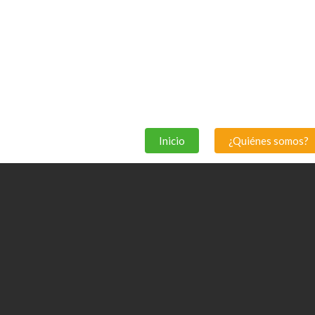
Skip
to
main
content
Inicio
¿Quiénes somos?