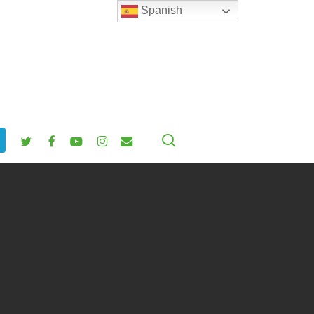
Spanish
search
twitter
facebook
youtube
instagram
email