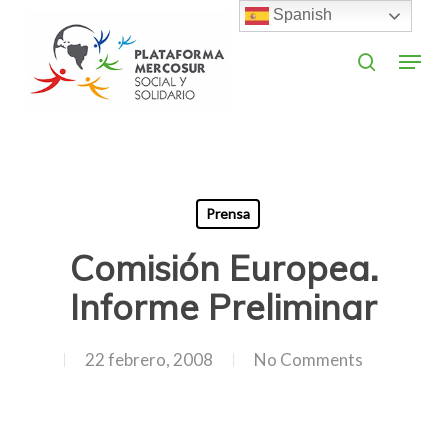
Skip
Spanish
to
search
Menu
main
Close
content
Menu
Prensa
Comisión Europea.
Informe Preliminar
22 febrero, 2008
No Comments