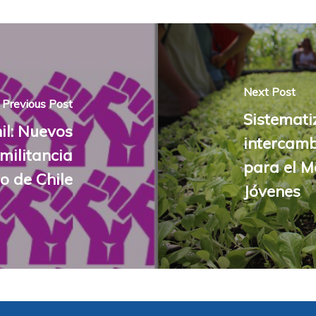
Next Post
Previous Post
Sistemati
il: Nuevos
intercamb
militancia
para el M
o de Chile
Jóvenes