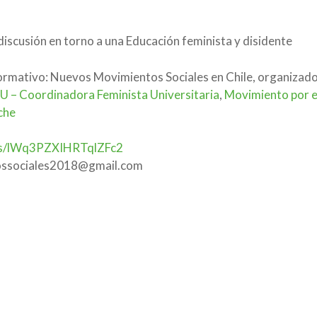
discusión en torno a una Educación feminista y disidente
Formativo: Nuevos Movimientos Sociales en Chile, organizad
 – Coordinadora Feminista Universitaria
,
Movimiento por el
che
rms/lWq3PZXIHRTqlZFc2
tossociales2018@gmail.com