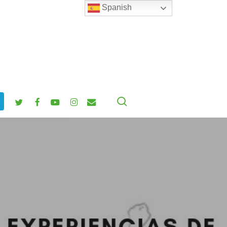
Spanish
search
twitter
facebook
youtube
instagram
email