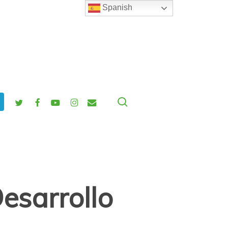
Spanish
search
twitter
facebook
youtube
instagram
email
esarrollo