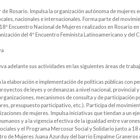
 de Rosario. Impulsa la organización autónoma de mujeres en
cales, nacionales e internacionales. Forma parte del movimie
 18º Encuentro Nacional de Mujeres realizados en Rosario en
anización del 4º Encuentro Feminista Latinoamericano y del C
va
leva adelante sus actividades en las siguientes áreas de trabaj
a la elaboración e implementación de políticas públicas con p
royectos de leyes y ordenanzas a nivel nacional, provincial y 
organizaciones, mecanismos de consulta y de participación pop
res, presupuesto participativo, etc.). Participa del movimien
zaciones de mujeres. Impulsa iniciativas que tiendan a un ejer
humanos y a la vigencia efectiva de la igualdad entre varones 
ciales y el Programa Mercosur Social y Solidario junto a 18 
ntro de Mujeres Juana Azurduy del barrio Empalme Graneros 