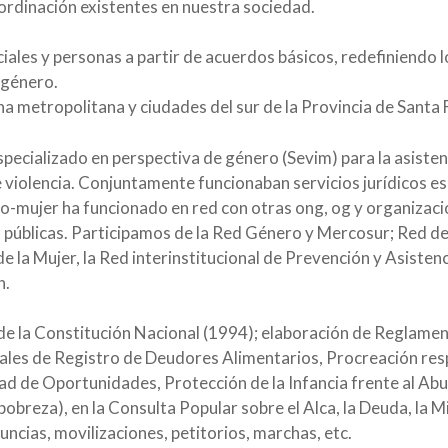
bordinación existentes en nuestra sociedad.
iales y personas a partir de acuerdos básicos, redefiniendo 
 género.
metropolitana y ciudades del sur de la Provincia de Santa 
specializado en perspectiva de género (Sevim) para la asiste
e violencia. Conjuntamente funcionaban servicios jurídicos es
-mujer ha funcionado en red con otras ong, og y organizacion
as públicas. Participamos de la Red Género y Mercosur; Red 
e la Mujer, la Red interinstitucional de Prevención y Asistenc
n.
de la Constitución Nacional (1994); elaboración de Reglament
pales de Registro de Deudores Alimentarios, Procreación re
ad de Oportunidades, Protección de la Infancia frente al Abu
breza), en la Consulta Popular sobre el Alca, la Deuda, la Mil
ncias, movilizaciones, petitorios, marchas, etc.