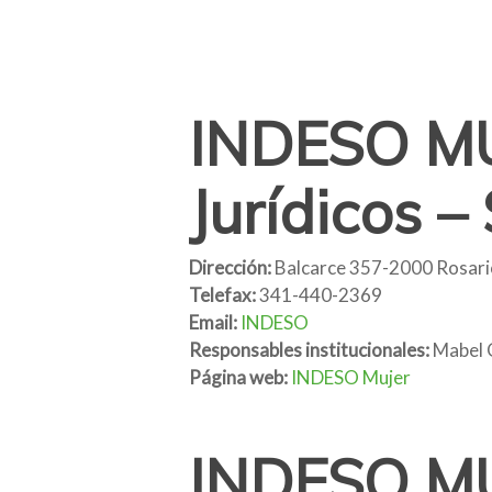
INDESO MUJ
Jurídicos –
Hit enter to search or ESC to close
Dirección:
Balcarce 357-2000 Rosari
Telefax:
341-440-2369
Email:
INDESO
Responsables institucionales:
Mabel G
Página web:
INDESO Mujer
INDESO MUJ