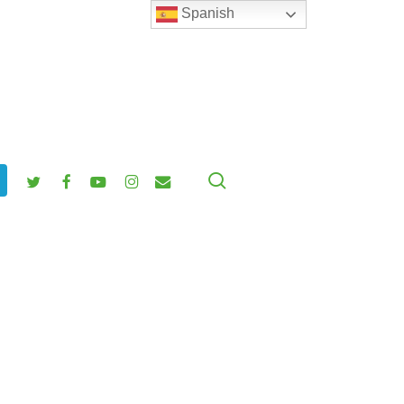
Spanish
search
twitter
facebook
youtube
instagram
email