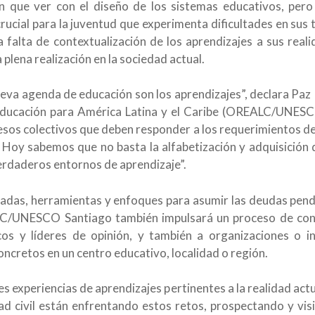
n que ver con el diseño de los sistemas educativos, pero
rucial para la juventud que experimenta dificultades en sus t
alta de contextualización de los aprendizajes a sus realid
a plena realización en la sociedad actual.
ueva agenda de educación son los aprendizajes”, declara Pa
 Educación para América Latina y el Caribe (OREALC/UNES
esos colectivos que deben responder a los requerimientos de 
 Hoy sabemos que no basta la alfabetización y adquisición 
erdaderos entornos de aprendizaje”.
adas, herramientas y enfoques para asumir las deudas pendie
LC/UNESCO Santiago también impulsará un proceso de consu
icos y líderes de opinión, y también a organizaciones o 
oncretos en un centro educativo, localidad o región.
es experiencias de aprendizajes pertinentes a la realidad ac
d civil están enfrentando estos retos, prospectando y vis