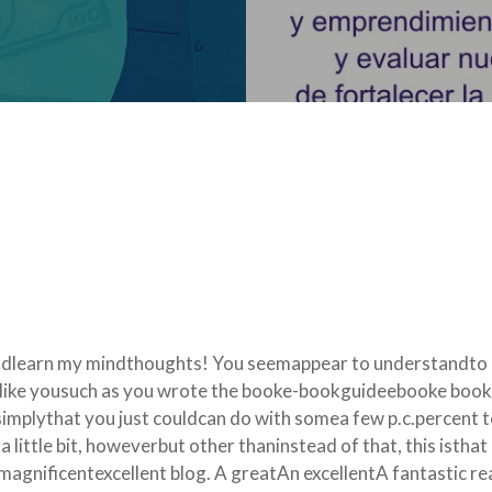
readlearn my mindthoughts! You seemappear to understandto
like yousuch as you wrote the booke-bookguideebooke book in 
 simplythat you just couldcan do with somea few p.c.percent
ittle bit, howeverbut other thaninstead of that, this isthat 
nificentexcellent blog. A greatAn excellentA fantastic read. 