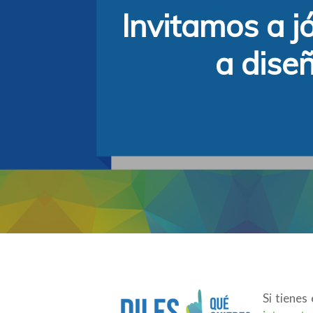
Invitamos a j
a dise
Hit enter to search or ESC to close
Si tienes