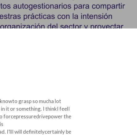
 knowto grasp so mucha lot
it or something. I thinkI feelI
 to forcepressuredrivepower the
is
I’llI will definitelycertainly be