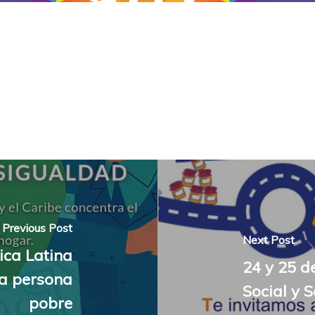
Previous Post
Next Post
ica Latina
24 y 25 d
na persona
Social y 
pobre