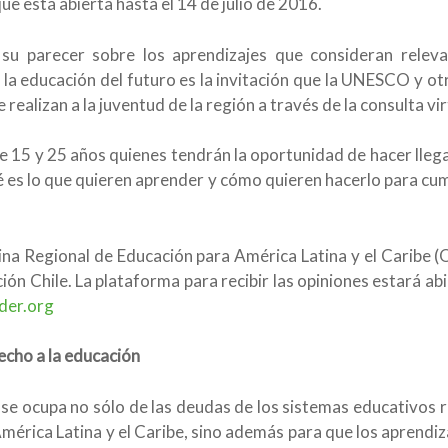
ue está abierta hasta el 14 de julio de 2016.
 su parecer sobre los aprendizajes que consideran releva
 la educación del futuro es la invitación que la UNESCO y o
e realizan a la juventud de la región a través de la consulta vi
re 15 y 25 años quienes tendrán la oportunidad de hacer llega
é es lo que quieren aprender y cómo quieren hacerlo para cum
cina Regional de Educación para América Latina y el Cari
ión Chile. La plataforma para recibir las opiniones estará abi
der.org
echo a la educación
 ocupa no sólo de las deudas de los sistemas educativos re
América Latina y el Caribe, sino además para que los aprendiz