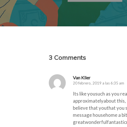
3 Comments
Van Klier
20 febrero, 2019 a las 6:35 am
Its like yousuch as you 
approximatelyabout this, 
believe that youthat you
message househome a bita l
greatwonderfulfantasticmag