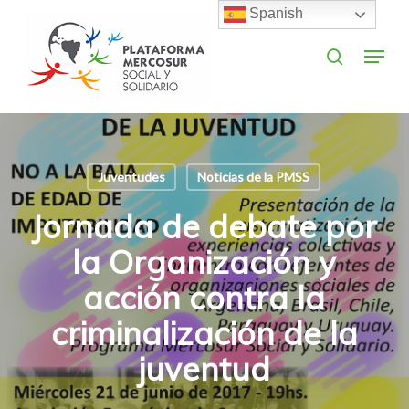
Skip
Spanish
to
search
Menu
main
Close
content
Menu
Juventudes
Noticias de la PMSS
Jornada de debate por
la Organización y
acción contra la
criminalización de la
juventud