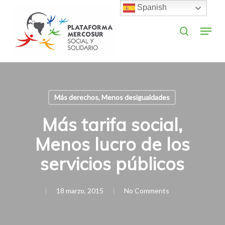
Skip
Spanish
to
search
Menu
main
Close
content
Menu
Más derechos, Menos desigualdades
Más tarifa social,
Menos lucro de los
servicios públicos
18 marzo, 2015
No Comments