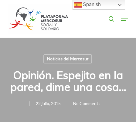
Skip
Spanish
to
search
Menu
main
Close
content
Menu
Noticias del Mercosur
Opinión. Espejito en la
pared, dime una cosa…
22 julio, 2015
No Comments