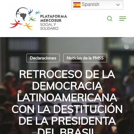
Skip
Spanish
to
search
Menu
main
Close
content
Menu
Declaraciones
Noticias de la PMSS
RETROCESO DE LA
DEMOCRACIA
LATINOAMERICANA
CON LA DESTITUCIÓN
DE LA PRESIDENTA
DEL BRASIL