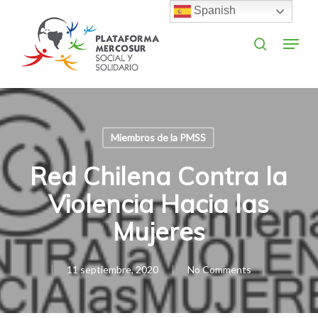
Skip
Spanish
to
search
Menu
main
Close
content
Menu
Miembros de la PMSS
Red Chilena Contra la
Violencia Hacia las
Mujeres
11 septiembre, 2020
No Comments