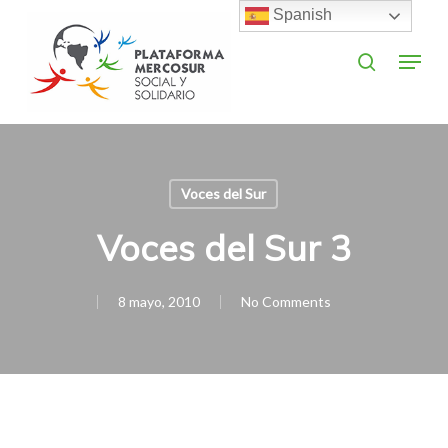
Skip
Spanish
to
search
Menu
main
Close
content
Menu
Voces del Sur
Voces del Sur 3
8 mayo, 2010
No Comments